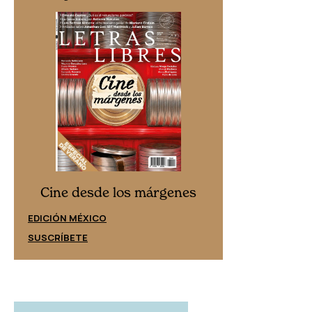
Cine desd
Cine desde los márgenes
EDICIÓN ESPAÑ
EDICIÓN MÉXICO
SUSCRÍBETE
SUSCRÍBETE