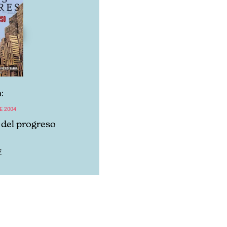
:
E 2004
n del progreso
F