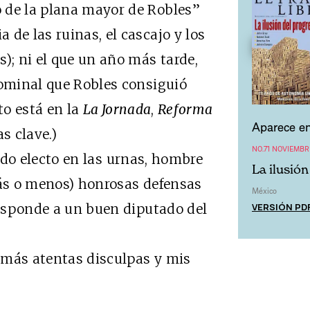
 de la plana mayor de Robles”
de las ruinas, el cascajo y los
); ni el que un año más tarde,
nominal que Robles consiguió
to está en la
La Jornada
,
Reforma
Aparece en
s clave.)
NO.71 NOVIEMBR
do electo en las urnas, hombre
La ilusió
más o menos) honrosas defensas
México
VERSIÓN PD
rresponde a un buen diputado del
más atentas disculpas y mis