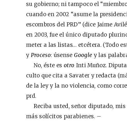
su gobierno; ni tampoco el “miembro
cuando en 2002 “asume la presidencia 
escombros del PRD” (dice Jaime Avilés
en 2003, fue el único diputado pluri
meter a las listas… etcétera. (Todo es
y
Proceso
: úsense
Google
y las palabra
No, éste es
otro
Inti Muñoz. Diputa
culto que cita a Savater y redacta (
de la ley y la no violencia, como co
prd.
Reciba usted, señor diputado, mis 
más solícitos parabienes. –