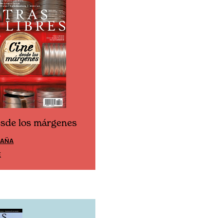
esde los márgenes
Cine desde los márgen
PAÑA
EDICIÓN MÉXICO
E
SUSCRÍBETE