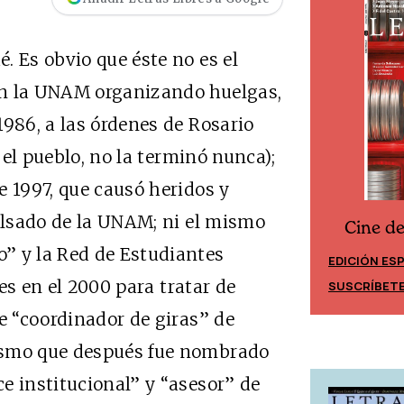
. Es obvio que éste no es el
en la UNAM organizando huelgas,
1986, a las órdenes de Rosario
ó el pueblo, no la terminó nunca);
e 1997, que causó heridos y
pulsado de la UNAM; ni el mismo
Cine d
Cine desde los márgenes
” y la Red de Estudiantes
EDICIÓN ES
EDICIÓN MÉXICO
s en el 2000 para tratar de
SUSCRÍBET
SUSCRÍBETE
ue “coordinador de giras” de
ismo que después fue nombrado
e institucional” y “asesor” de