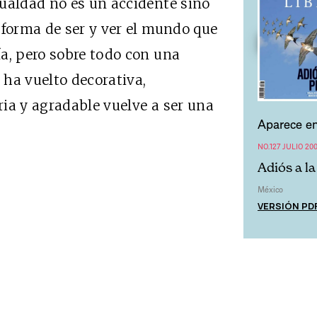
ualdad no es un accidente sino
 forma de ser y ver el mundo que
a, pero sobre todo con una
e ha vuelto decorativa,
ia y agradable vuelve a ser una
Aparece en
NO.127 JULIO 20
Adiós a l
México
VERSIÓN PD