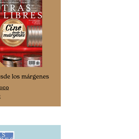
Cine desde los márgen
esde los márgenes
EDICIÓN ESPAÑA
XICO
SUSCRÍBETE
E