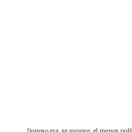
Donoso era, se supone, el menos polít