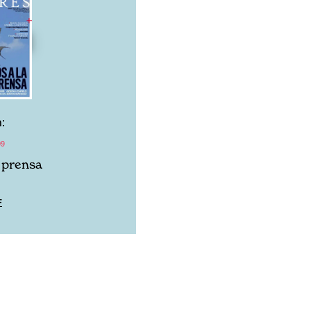
:
09
a prensa
F