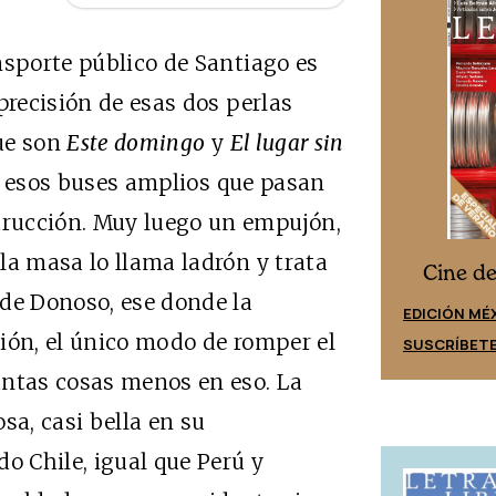
nsporte público de Santiago es
precisión de esas dos perlas
que son
Este domingo
y
El lugar sin
n esos buses amplios que pasan
rucción. Muy luego un empujón,
la masa lo llama ladrón y trata
Cine desde los márgenes
s
Cine d
 de Donoso, ese donde la
EDICIÓN ESPAÑA
EDICIÓN MÉ
ión, el único modo de romper el
SUSCRÍBETE
SUSCRÍBET
antas cosas menos en eso. La
osa, casi bella en su
o Chile, igual que Perú y