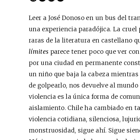
Leer a José Donoso en un bus del tra
una experiencia paradójica. La cruel 
raras de la literatura en castellano 
límites
parece tener poco que ver co
por una ciudad en permanente const
un niño que baja la cabeza mientras 
Cine desde los márgene
de golpearlo, nos devuelve al mundo
EDICIÓN MÉXICO
violencia es la única forma de comun
SUSCRÍBETE
aislamiento. Chile ha cambiado en t
violencia cotidiana, silenciosa, lujuri
monstruosidad, sigue ahí. Sigue siend