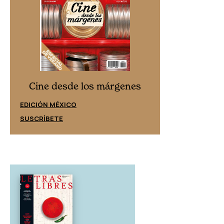
Cine desd
Cine desde los márgenes
EDICIÓN ESPAÑ
EDICIÓN MÉXICO
SUSCRÍBETE
SUSCRÍBETE