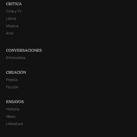
CRITICA
Cine y TV
Libros
Música
Arte
CONVERSACIONES
Entrevistas
CREACIÓN
Poesía
Ficción
ENSAYOS
Historia
Ideas
Literatura