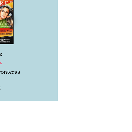
:
07
fronteras
F