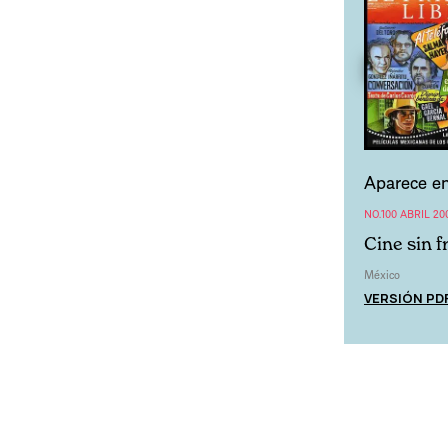
Aparece en
NO.100 ABRIL 20
Cine sin 
México
VERSIÓN PD