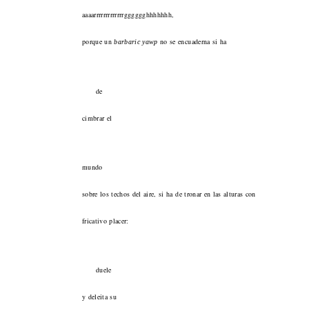
aaaarrrrrrrrrrrrrgggggghhhhhhh,
porque un
no se encuaderna si ha
barbaric yawp
de
cimbrar el
mundo
sobre los techos del aire, si ha de tronar en las alturas con
fricativo placer:
duele
y deleita su