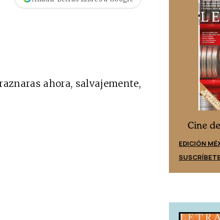
 graznaras ahora, salvajemente,
Cine desde los márgenes
s
Cine d
EDICIÓN ESPAÑA
EDICIÓN MÉ
SUSCRÍBETE
SUSCRÍBET