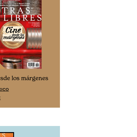
Cine desde los márgen
esde los márgenes
EDICIÓN ESPAÑA
XICO
SUSCRÍBETE
E