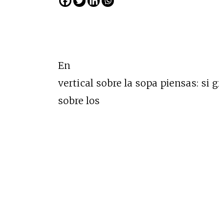
En
vertical sobre la sopa piensas: si
sobre los
Cine desde los márgene
EDICIÓN MÉXICO
SUSCRÍBETE