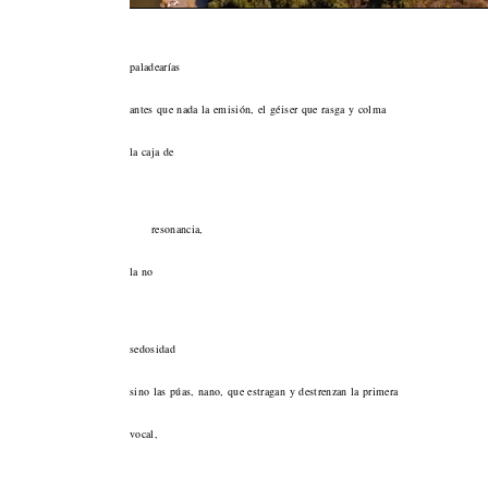
paladearías
antes que nada la emisión, el géiser que rasga y colma
la caja de
resonancia,
la no
sedosidad
sino las púas, nano, que estragan y destrenzan la primera
vocal,