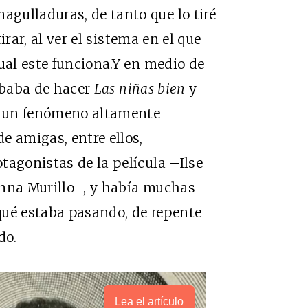
gulladuras, de tanto que lo tiré
tirar, al ver el sistema en el que
ual este funciona.Y en medio de
cababa de hacer
Las niñas bien
y
ó un fenómeno altamente
e amigas, entre ellos,
tagonistas de la película –Ilse
anna Murillo–, y había muchas
qué estaba pasando, de repente
do.
Lea el artículo