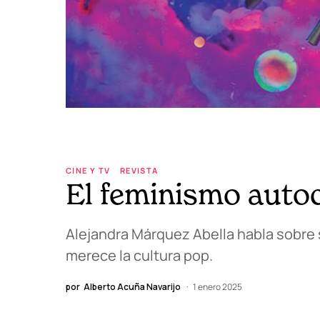
CINE Y TV
REVISTA
El feminismo autoc
Alejandra Márquez Abella habla sobre s
merece la cultura pop.
por
Alberto Acuña Navarijo
1 enero 2025