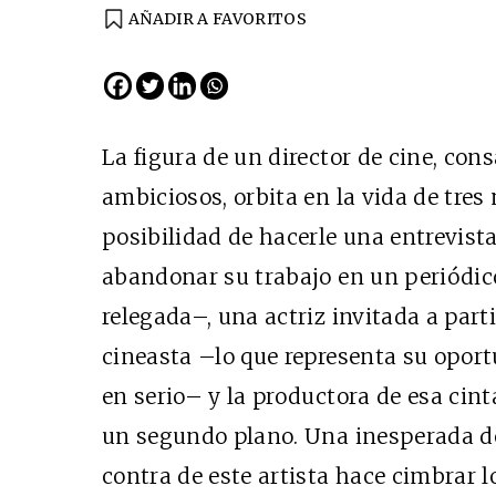
AÑADIR A FAVORITOS
EDICIÓN ESPAÑA
N° 299 / Agosto 2026
La figura de un director de cine, co
ambiciosos, orbita en la vida de tres
posibilidad de hacerle una entrevista
abandonar su trabajo en un periódico 
relegada–, una actriz invitada a part
cineasta –lo que representa su oport
Cine desde los márgene
en serio– y la productora de esa cint
EDICIÓN MÉXICO
un segundo plano. Una inesperada d
SUSCRÍBETE
contra de este artista hace cimbrar l