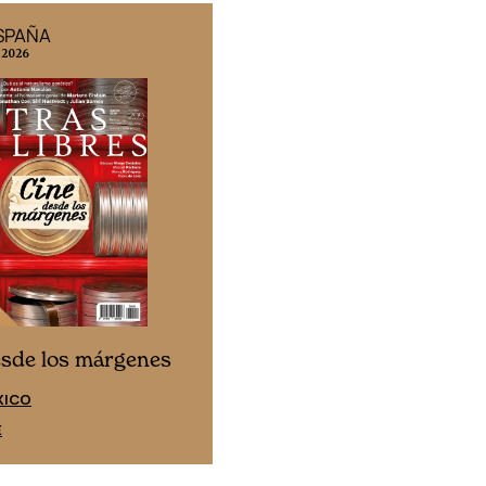
ESPAÑA
EDICIÓN MÉXICO
 2026
N° 332 / Agosto 2026
Cine desde los márgen
esde los márgenes
EDICIÓN ESPAÑA
XICO
SUSCRÍBETE
E