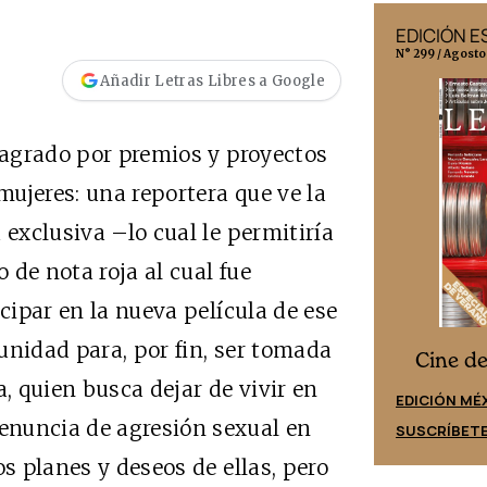
EDICIÓN MÉXICO
EDICIÓN 
N° 332 / Agosto 2026
N° 299 / Agosto
Añadir Letras Libres a Google
nsagrado por premios y proyectos
 mujeres: una reportera que ve la
 exclusiva –lo cual le permitiría
de nota roja al cual fue
icipar en la nueva película de ese
unidad para, por fin, ser tomada
Cine desde los márgenes
s
Cine d
a, quien busca dejar de vivir en
EDICIÓN ESPAÑA
EDICIÓN MÉ
enuncia de agresión sexual en
SUSCRÍBETE
SUSCRÍBET
os planes y deseos de ellas, pero