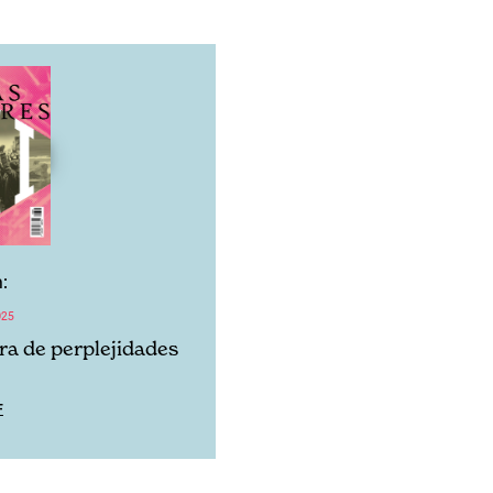
:
025
ra de perplejidades
F