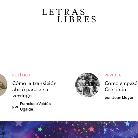
POLÍTICA
REVISTA
Cómo la transición
Cómo empezó 
abrió paso a su
Cristiada
verdugo
por
Jean Meyer
Francisco Valdés
por
Ugalde