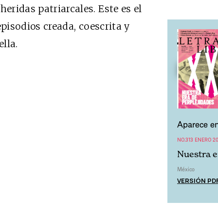
heridas patriarcales. Este es el
 episodios creada, coescrita y
lla.
Aparece en
NO.313 ENERO 2
Nuestra e
México
VERSIÓN PD