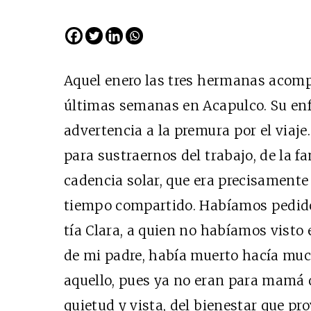
EDICIÓN ESPAÑA
N° 299 / Agosto 2026
Aquel enero las tres hermanas aco
últimas semanas en Acapulco. Su en
advertencia a la premura por el viaj
para sustraernos del trabajo, de la f
cadencia solar, que era precisamente
tiempo compartido. Habíamos pedido l
Cine desde los márgene
tía Clara, a quien no habíamos visto
EDICIÓN MÉXICO
de mi padre, había muerto hacía much
SUSCRÍBETE
aquello, pues ya no eran para mamá d
quietud y vista, del bienestar que pro