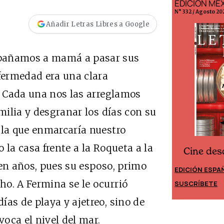
EDICIÓN MÉXICO
EDICIÓN 
N° 332 / Agosto 2026
N° 299 / Agosto
Añadir Letras Libres a Google
mpañamos a mamá a pasar sus
fermedad era una clara
e. Cada una nos las arreglamos
amilia y desgranar los días con su
 la que enmarcaría nuestro
a casa frente a la Roqueta a la
Cine desde los márgenes
s
Cine d
 en años, pues su esposo, primo
EDICIÓN ESPAÑA
EDICIÓN MÉ
o. A Fermina se le ocurrió
SUSCRÍBETE
SUSCRÍBET
ías de playa y ajetreo, sino de
voca el nivel del mar.