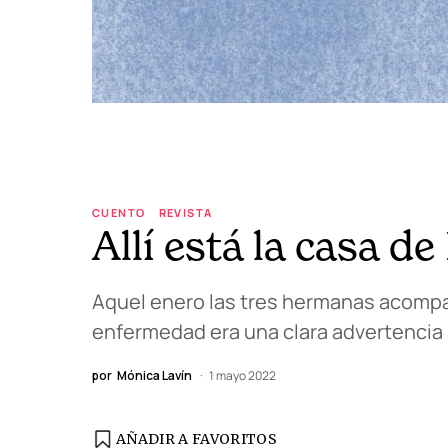
CUENTO
REVISTA
Allí está la casa d
Aquel enero las tres hermanas acomp
enfermedad era una clara advertencia a
por
Mónica Lavín
1 mayo 2022
AÑADIR A FAVORITOS