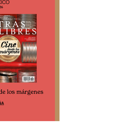
ESPAÑA
EDICIÓN MÉXICO
 2026
N° 332 / Agosto 2026
Cine desde los márgen
esde los márgenes
EDICIÓN ESPAÑA
XICO
SUSCRÍBETE
E