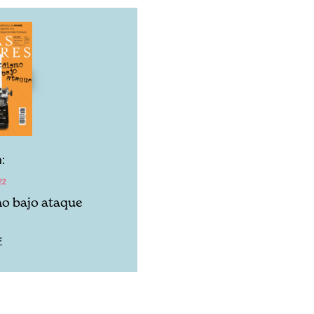
:
22
o bajo ataque
F