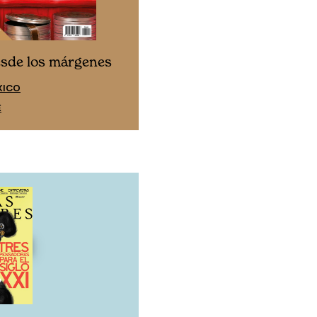
Cine desde los márgen
esde los márgenes
EDICIÓN ESPAÑA
XICO
SUSCRÍBETE
E