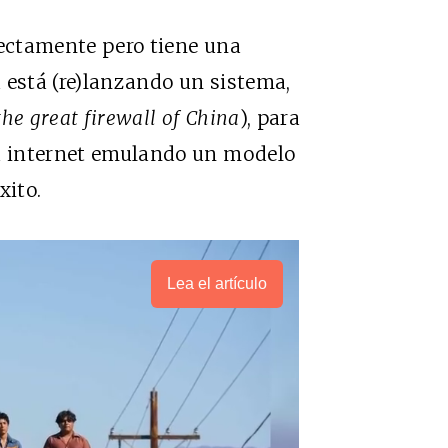
rectamente pero tiene una
 está (re)lanzando un sistema,
the
great
firewall
of
China
), para
 a internet emulando un modelo
xito.
Lea el artículo