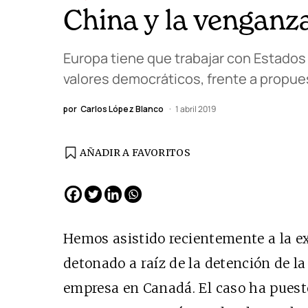
China y la venganz
Europa tiene que trabajar con Estados 
valores democráticos, frente a propue
por
Carlos López Blanco
1 abril 2019
AÑADIR A FAVORITOS
EDICIÓN ESPAÑA
N° 299 / Agosto 2026
Hemos asistido
recientemente a la e
detonado a raíz de la detención de la
empresa en Canadá. El caso ha pues