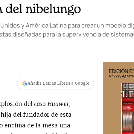
a del nibelungo
Unidos y América Latina para crear un modelo di
stas diseñadas para la supervivencia de sistemas
EDICIÓN MÉXICO
EDICIÓN 
N° 332 / Agosto 2026
N° 299 / Agosto
Añadir Letras Libres a Google
xplosión del
caso Huawei,
 hija del fundador de esta
to encima de la mesa una