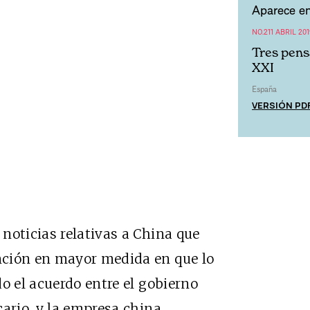
Aparece en
NO.211 ABRIL 201
Tres pens
XXI
España
VERSIÓN PD
noticias relativas a China que
nción en mayor medida en que lo
o el acuerdo entre el gobierno
cario, y la empresa china