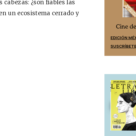
cabezas: ¿son fiables las
 en un ecosistema cerrado y
Cine desde los márgenes
s
Cine d
EDICIÓN ESPAÑA
EDICIÓN MÉ
SUSCRÍBETE
SUSCRÍBET