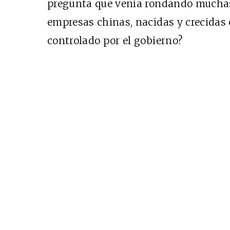
pregunta que venía rondando muchas 
empresas chinas, nacidas y crecidas
controlado por el gobierno?
Cine desde los márgene
EDICIÓN MÉXICO
SUSCRÍBETE