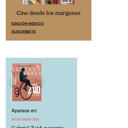
Cine desd
Cine desde los márgenes
EDICIÓN ESPAÑ
EDICIÓN MÉXICO
SUSCRÍBETE
SUSCRÍBETE
Aparece en:
NO.301 ENERO 2024
Gabriel Zaid: noventa