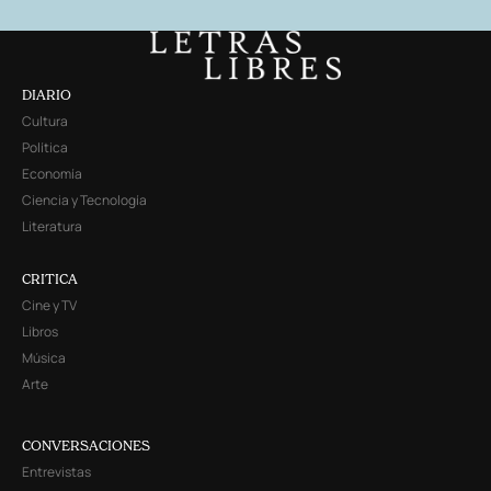
DIARIO
Cultura
Política
Economía
Ciencia y Tecnología
Literatura
CRITICA
Cine y TV
Libros
Música
Arte
CONVERSACIONES
Entrevistas