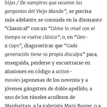
hijas / De vampiros que secaron las
gargantas del Viejo Mundo
”,
se precisa
más adelante; se consuela en la disonante
“Classical” con un
“Cómo lo cruel con el
tiempo se vuelve clásico”
; o, en
“Gen-
x
Cops”,
diagnosticar que
“Cada
generación tiene su propia disculpa
”
para,
enseguida, perderse y encontrarse en
alusiones en código a
action-
movies
japonesas de los noventa y a
jóvenes gángsters de doble apellido, a
uno de los túneles acuíferos de
Manhattan, a la galerista Mary Boone, o a