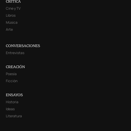
CRITICA
Cine y TV
Libros
Música
Arte
CONVERSACIONES
Entrevistas
CREACIÓN
Poesía
Ficción
ENSAYOS
Historia
Ideas
Literatura