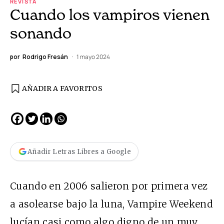
REVISTA
Cuando los vampiros vienen
sonando
por
Rodrigo Fresán
1 mayo 2024
AÑADIR A FAVORITOS
Añadir Letras Libres a Google
Cuando en 2006 salieron por primera vez
a asolearse bajo la luna, Vampire Weekend
lucían casi como algo digno de un muy