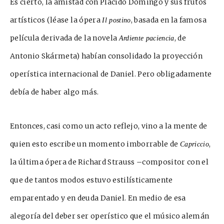
Es cierto, la amistad con Plácido Domingo y sus frutos
artísticos (léase
la ópera
, basada en la famosa
Il postino
película derivada de la novela
, de
Ardiente paciencia
Antonio Skármeta) habían consolidado la proyección
op
e
rística internacional de Daniel. Pero obligadamente
debía de haber algo más.
Entonces, casi como un acto r
eflejo, vino a la mente de
quien esto escribe un momento imborrable de
,
Capriccio
la última ópera de Richard Strauss –compositor con el
que de tantos modos estuvo estilísticamente
emparentado y en deuda Daniel. En medio de esa
alegoría del deber ser operís
tico que el músico alemán