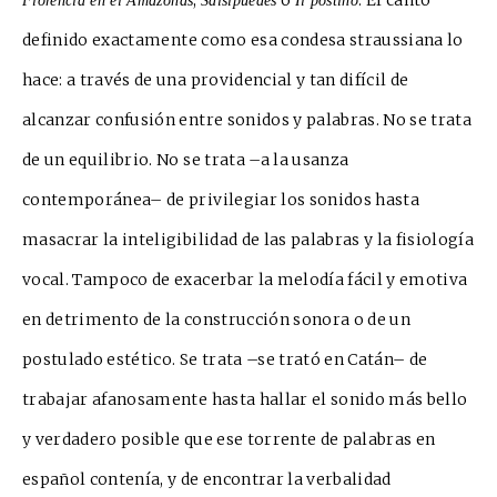
Florencia en el Amazonas
Salsipuedes
Il postino
definido exa
c
tamente como esa condesa straussiana lo
hace: a través de una providencial y tan difícil
de
alcanzar confusión entre sonidos y palabras. No se trata
de un equilibrio. No se trata –a la usanza
contemporánea– de privilegiar los sonidos hasta
masacrar la inteligibilidad de las palabras y la fisiología
vocal. Tampoco de exacerbar la melodía fácil
y emotiva
en detrimento de la construcción sonora o de un
postulado estético. Se trata –se trató en Catán– de
trabajar afanosamente hasta hallar el sonido más bello
y verdadero posible que ese torrente de palabras en
español contenía,
y de encontrar la v
erbalidad