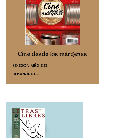
Cine desd
Cine desde los márgenes
EDICIÓN ESPAÑ
EDICIÓN MÉXICO
SUSCRÍBETE
SUSCRÍBETE