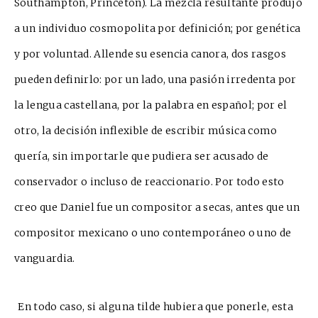
Southampton, Princ
e
ton). La mezcla resultante produjo
a un individuo cosmopolita por definición; por genética
y por voluntad. Allende su esencia canora, dos rasgos
pueden definirlo: por
un lado, una pasión irredenta por
la lengua castell
a
na, por la palabra en español; por el
otro, la decisión inflexible de escribir música como
quería, sin importarle que pudiera ser acusado de
conservador o incluso de reaccionario. Por todo esto
creo que
Daniel fue un comp
o
sitor a secas, antes que un
compositor mexicano o uno contemporáneo o uno de
vanguardia.
En todo caso, si alguna tilde hubiera que ponerle, esta