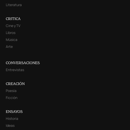
Literatura
CRITICA
Cine y TV
Libros
Música
Arte
CONVERSACIONES
Entrevistas
CREACIÓN
Poesía
Ficción
ENSAYOS
Historia
Ideas