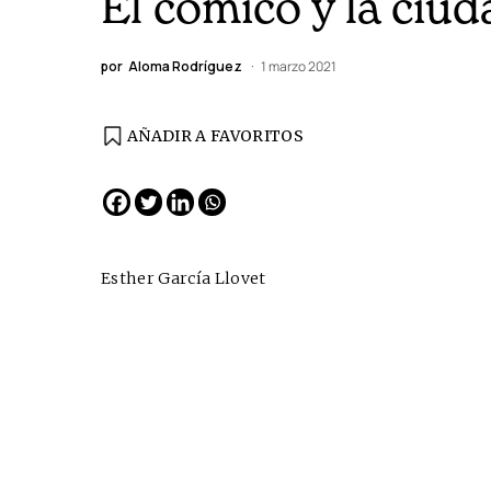
El cómico y la ciud
por
Aloma Rodríguez
1 marzo 2021
AÑADIR A FAVORITOS
EDICIÓN ESPAÑA
N° 299 / Agosto 2026
Esther García Llovet
Cine desde los márgene