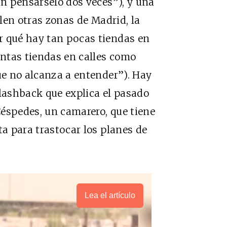
in pensárselo dos veces”), y una
alen otras zonas de Madrid, la
r qué hay tan pocas tiendas en
antas tiendas en calles como
que no alcanza a entender”). Hay
flashback que explica el pasado
 Céspedes, un camarero, que tiene
ta para trastocar los planes de
Lea el artículo