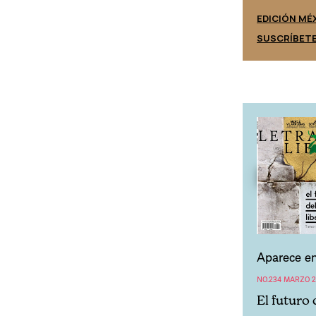
EDICIÓN ESPAÑA
EDICIÓN MÉ
SUSCRÍBETE
SUSCRÍBET
Aparece en
NO.234 MARZO 2
El futuro 