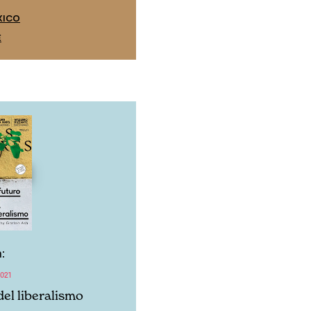
EDICIÓN ESPAÑA
XICO
SUSCRÍBETE
E
:
021
del liberalismo