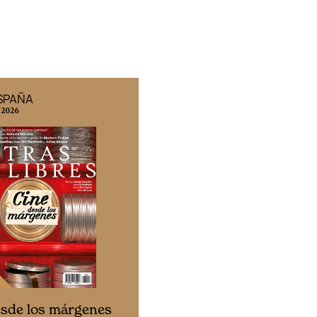
ESPAÑA
EDICIÓN MÉXICO
 2026
N° 332 / Agosto 2026
Cine desde los márgen
esde los márgenes