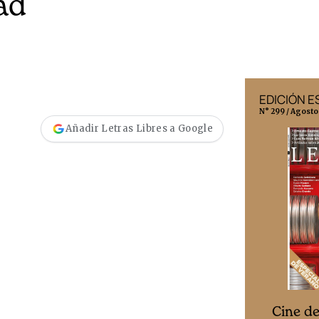
ad
EDICIÓN MÉXICO
EDICIÓN 
N° 332 / Agosto 2026
N° 299 / Agosto
Añadir Letras Libres a Google
Cine desde los márgenes
s
Cine d