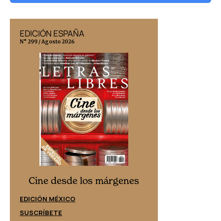
EDICIÓN ESPAÑA
EDICIÓN MÉX
N° 299 / Agosto 2026
N° 332 / Agosto 202
Cine desd
Cine desde los márgenes
EDICIÓN ESPAÑ
EDICIÓN MÉXICO
SUSCRÍBETE
SUSCRÍBETE