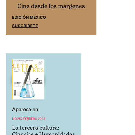
Cine desd
Cine desde los márgenes
EDICIÓN ESPAÑ
EDICIÓN MÉXICO
SUSCRÍBETE
SUSCRÍBETE
Aparece en:
NO.257 FEBRERO 2023
La tercera cultura:
Ciencias + Humanidades