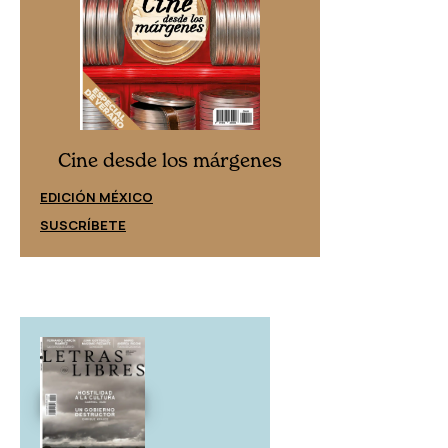
Cine desd
Cine desde los márgenes
EDICIÓN ESPAÑ
EDICIÓN MÉXICO
SUSCRÍBETE
SUSCRÍBETE