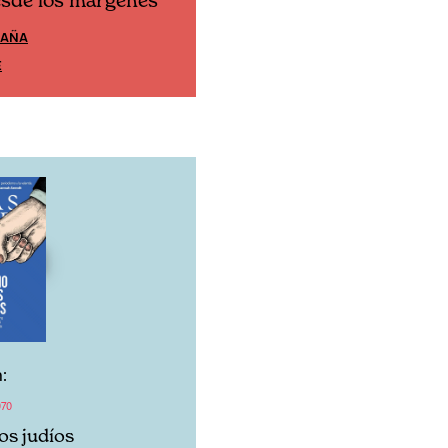
esde los márgenes
Cine desde los márgen
PAÑA
EDICIÓN MÉXICO
E
SUSCRÍBETE
:
970
los judíos