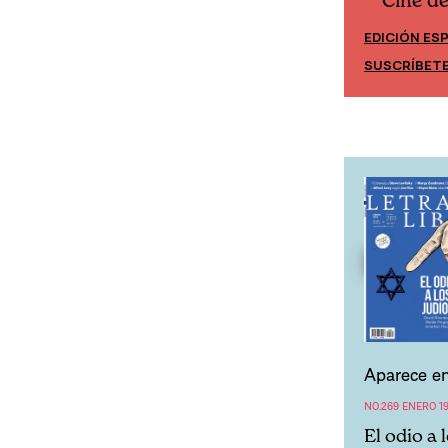
Cine d
Cine desde los márgenes
EDICIÓN ES
EDICIÓN MÉXICO
SUSCRÍBET
SUSCRÍBETE
Aparece en
NO.269 ENERO 1
El odio a 