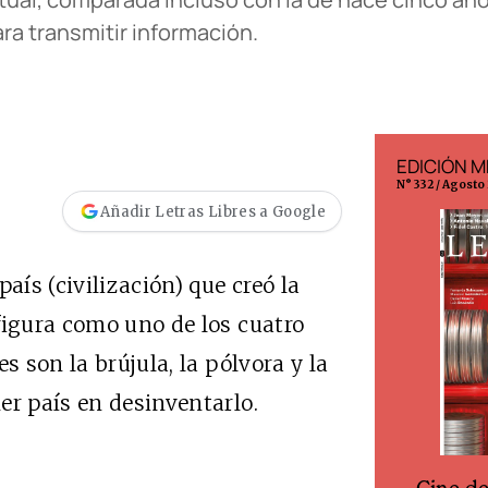
ra transmitir información.
EDICIÓN ESPAÑA
EDICIÓN M
N° 299 / Agosto 2026
N° 332 / Agosto
Añadir Letras Libres a Google
aís (civilización) que creó la
figura como uno de los cuatro
s son la brújula, la pólvora y la
er país en desinventarlo.