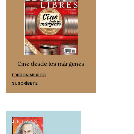
Cine desd
Cine desde los márgenes
EDICIÓN ESPAÑ
EDICIÓN MÉXICO
SUSCRÍBETE
SUSCRÍBETE