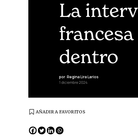
La inter
francesa
dentro
por
Regina Lira Larios
1 diciembre 2024
AÑADIR A FAVORITOS