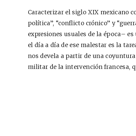
Caracterizar el siglo XIX mexicano c
política”, “conflicto crónico” y “gue
expresiones usuales de la época– es
el día a día de ese malestar es la tare
nos devela a partir de una coyuntura 
militar de la intervención francesa, q
EDICIÓN ESPAÑA
N° 299 / Agosto 2026