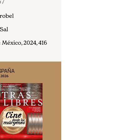
67
robel
Sal
 México, 2024, 416
ESPAÑA
EDICIÓN MÉXICO
 2026
N° 332 / Agosto 2026