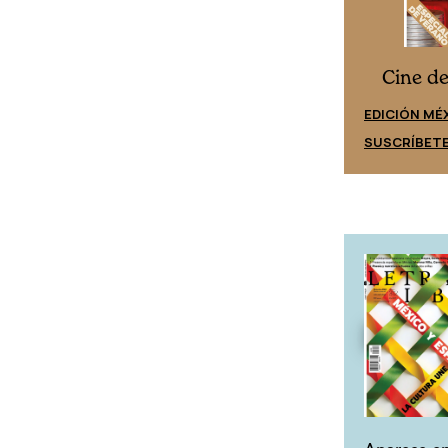
Cine desde los márgenes
s
Cine d
EDICIÓN ESPAÑA
EDICIÓN MÉ
SUSCRÍBETE
SUSCRÍBET