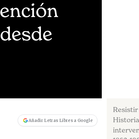
vención
 desde
Resistir
Historia
Añadir Letras Libres a Google
interven