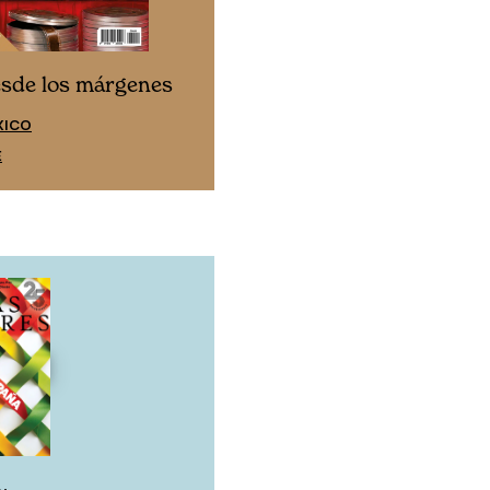
Cine desde los márgen
esde los márgenes
EDICIÓN ESPAÑA
XICO
SUSCRÍBETE
E