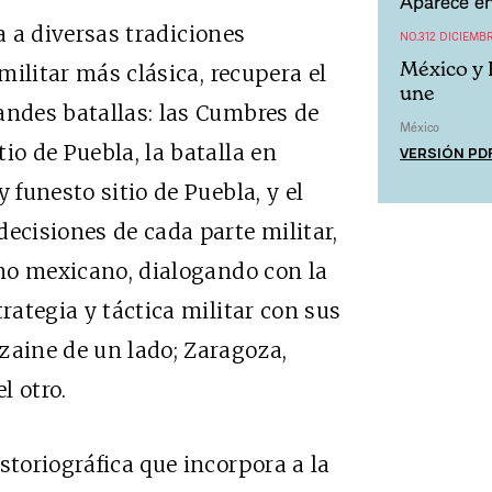
Aparece en
a a diversas tradiciones
NO.312 DICIEMB
México y 
 militar más clásica, recupera el
une
andes batallas: las Cumbres de
México
io de Puebla, la batalla en
VERSIÓN PD
 funesto sitio de Puebla, y el
ecisiones de cada parte militar,
ano mexicano, dialogando con la
trategia y táctica militar con sus
zaine de un lado; Zaragoza,
l otro.
storiográfica que incorpora a la