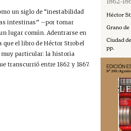
1862-18
omo un siglo de “inestabilidad
Héctor St
rras intestinas” –por tomar
Grano de 
 un lugar común. Adentrarse en
Ciudad de
a que el libro de Héctor Strobel
pp.
muy particular: la historia
ue transcurrió entre 1862 y 1867.
EDICIÓN MÉXICO
EDICIÓN 
N° 332 / Agosto 2026
N° 299 / Agosto