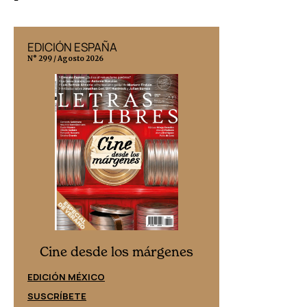
EDICIÓN ESPAÑA
EDICIÓN MÉX
N° 299 / Agosto 2026
N° 332 / Agosto 202
Cine desd
Cine desde los márgenes
EDICIÓN ESPAÑ
EDICIÓN MÉXICO
SUSCRÍBETE
SUSCRÍBETE