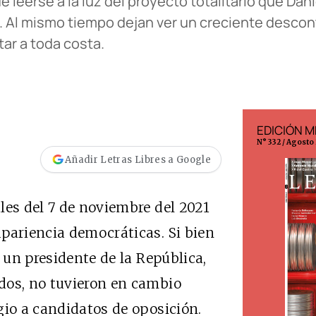
 leerse a la luz del proyecto totalitario que Dan
s. Al mismo tiempo dejan ver un creciente descon
ar a toda costa.
EDICIÓN ESPAÑA
EDICIÓN M
N° 299 / Agosto 2026
N° 332 / Agosto
Añadir Letras Libres a Google
les del 7 de noviembre del 2021
pariencia democráticas. Si bien
r un presidente de la República,
dos, no tuvieron en cambio
gio a candidatos de oposición.