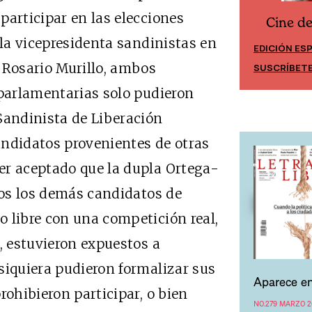
participar en las elecciones
Cine d
Cine desde los márgenes
 la vicepresidenta sandinistas en
EDICIÓN ES
EDICIÓN MÉXICO
 Rosario Murillo, ambos
SUSCRÍBET
SUSCRÍBETE
 parlamentarias solo pudieron
Sandinista de Liberación
andidatos provenientes de otras
er aceptado que la dupla Ortega-
odos los demás candidatos de
 libre con una competición real,
, estuvieron expuestos a
siquiera pudieron formalizar sus
Aparece en
rohibieron participar, o bien
NO.279 MARZO 2