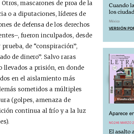
. Otros, mascarones de proa de la
Cuando la
los ciuda
a o a diputaciones, líderes de
México
ones de defensa de los derechos
VERSIÓN PD
ntes–, fueron inculpados, desde
 prueba, de “conspiración”,
ado de dinero”. Salvo raras
o llevados a prisión, en donde
idos en el aislamiento más
 además sometidos a múltiples
rtura (golpes, amenaza de
ción continua al frío y a la luz
Aparece en
es).
NO.246 MARZO 2
El asalto 