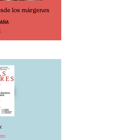
esde los márgenes
Cine desde los márgen
PAÑA
EDICIÓN MÉXICO
E
SUSCRÍBETE
:
022