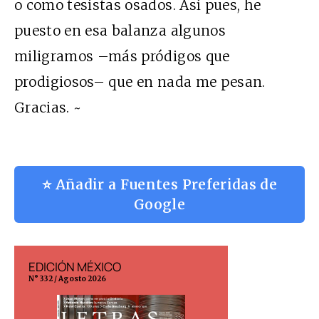
o como tesistas osados. Así pues, he
puesto en esa balanza algunos
miligramos –más pródigos que
prodigiosos– que en nada me pesan.
Gracias. ~
⭐ Añadir a Fuentes Preferidas de
Google
EDICIÓN MÉXICO
EDICIÓN ESP
N° 332 / Agosto 2026
N° 299 / Agosto 202