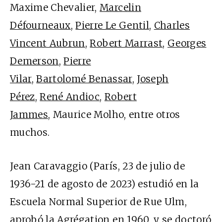
Maxime Chevalier,
Marcelin
Défourneaux
,
Pierre Le Gentil
,
Charles
Vincent Aubrun
,
Robert Marrast
,
Georges
Demerson
,
Pierre
Vilar
,
Bartolomé Benassar
,
Joseph
Pérez
,
René Andioc
,
Robert
Jammes
, Maurice Molho, entre otros
muchos.
Jean Caravaggio (París, 23 de julio de
1936-21 de agosto de 2023) estudió en la
Escuela Normal Superior de Rue Ulm,
aprobó la Agrégation en 1960, y se doctoró