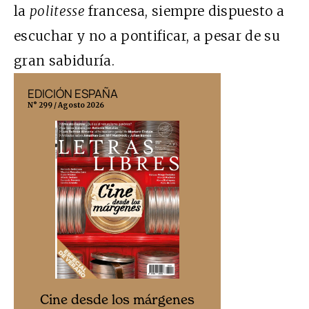
la
politesse
francesa, siempre dispuesto a
escuchar y no a pontificar, a pesar de su
gran sabiduría.
EDICIÓN ESPAÑA
EDICIÓN MÉX
N° 299 / Agosto 2026
N° 332 / Agosto 202
Cine desd
Cine desde los márgenes