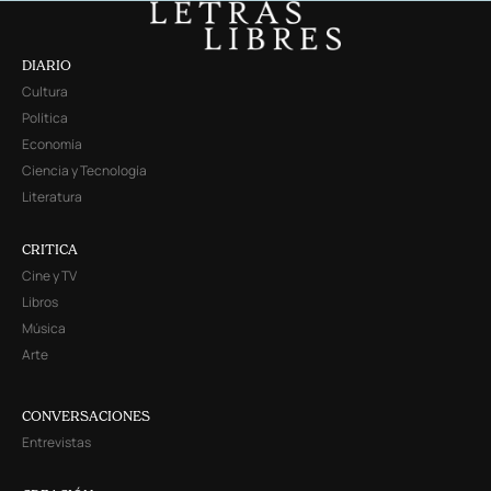
DIARIO
Cultura
Política
Economía
Ciencia y Tecnología
Literatura
CRITICA
Cine y TV
Libros
Música
Arte
CONVERSACIONES
Entrevistas