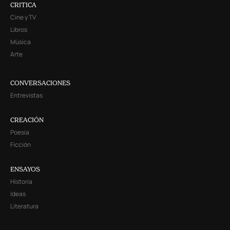
CRITICA
Cine y TV
Libros
Música
Arte
CONVERSACIONES
Entrevistas
CREACIÓN
Poesía
Ficción
ENSAYOS
Historia
Ideas
Literatura