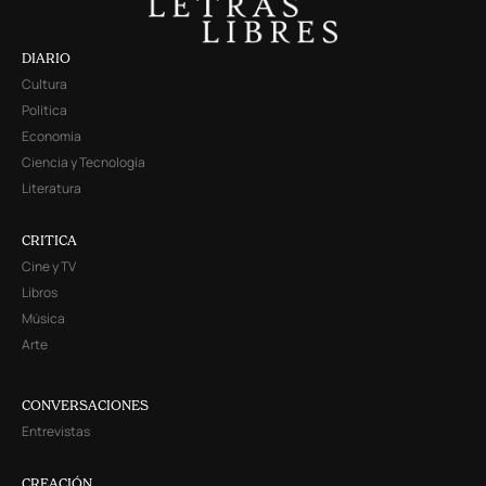
DIARIO
Cultura
Política
Economía
Ciencia y Tecnología
Literatura
CRITICA
Cine y TV
Libros
Música
Arte
CONVERSACIONES
Entrevistas
CREACIÓN