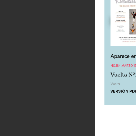
Aparece en
NO.184 MARZO 1
Vuelta Nº
Vuelta
VERSIÓN PD