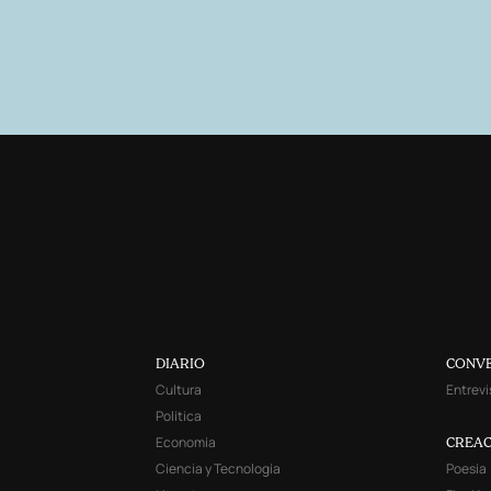
DIARIO
CONV
Cultura
Entrevi
Política
Economía
CREAC
Ciencia y Tecnología
Poesía