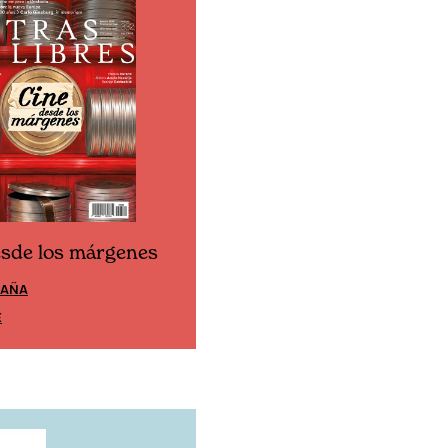
esde los márgenes
Cine desde los márgen
PAÑA
EDICIÓN MÉXICO
E
SUSCRÍBETE