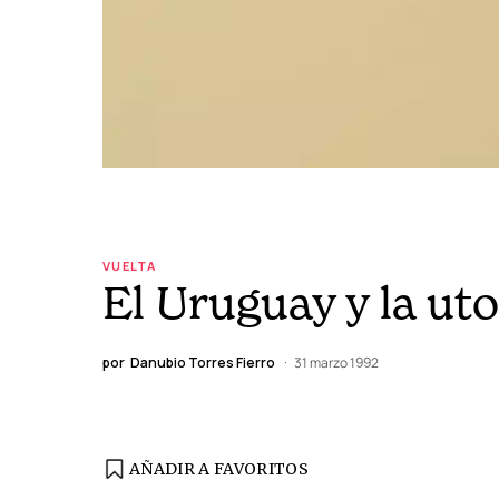
VUELTA
El Uruguay y la ut
por
Danubio Torres Fierro
31 marzo 1992
AÑADIR A FAVORITOS