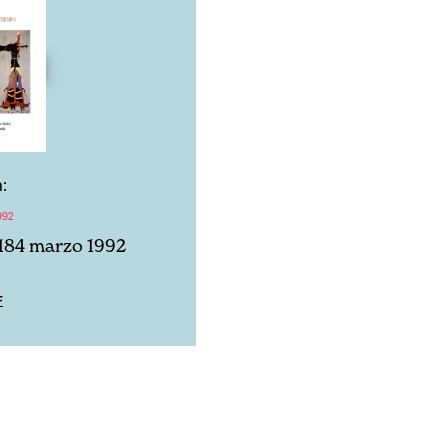
:
992
184 marzo 1992
F