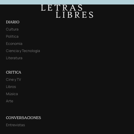
DIARIO
Cultura
Política
Economía
Ciencia y Tecnología
Literatura
CRITICA
Cine y TV
Libros
Música
Arte
CONVERSACIONES
Entrevistas