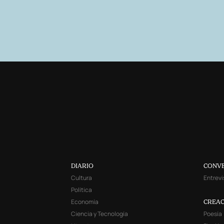
DIARIO
CONV
Cultura
Entrevi
Política
Economía
CREAC
Ciencia y Tecnología
Poesía