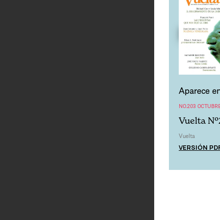
Aparece en
NO.203 OCTUBRE
Vuelta Nº
Vuelta
VERSIÓN PD