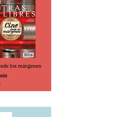
esde los márgenes
Cine desde los márgen
PAÑA
EDICIÓN MÉXICO
E
SUSCRÍBETE