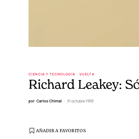
CIENCIA Y TECNOLOGÍA
VUELTA
Richard Leakey: Só
por
Carlos Chimal
31 octubre 1993
AÑADIR A FAVORITOS