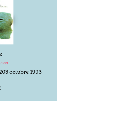
:
 1993
203 octubre 1993
F