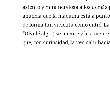
asiento y mira nerviosa a los demás p
anuncia que la máquina está a punto d
de forma tan violenta como entró, Lau
“Olvidé algo”, se miente y les miente
Cine desde los márgen
que, con curiosidad, la ven salir haci
EDICIÓN MÉXICO
SUSCRÍBETE