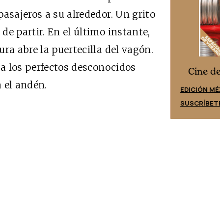
asajeros a su alrededor. Un grito
e partir. En el último instante,
ra abre la puertecilla del vagón.
 a los perfectos desconocidos
Cine desde los márgenes
es
Cine d
a el andén.
EDICIÓN ESPAÑA
EDICIÓN MÉ
SUSCRÍBETE
SUSCRÍBET