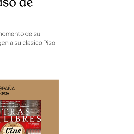
iso de
l momento de su
en a su clásico Piso
ESPAÑA
EDICIÓN MÉXICO
o 2026
N° 332 / Agosto 2026