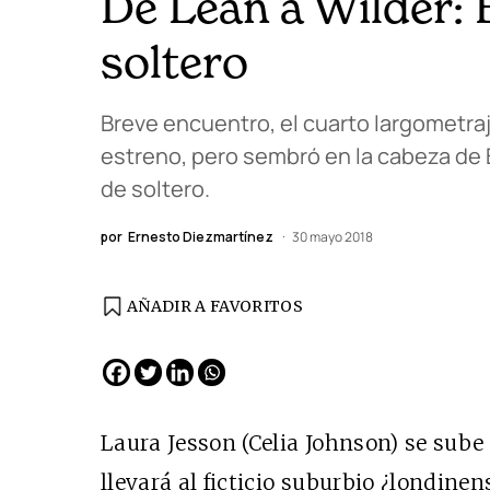
De Lean a Wilder: 
soltero
Breve encuentro, el cuarto largometraj
estreno, pero sembró en la cabeza de B
de soltero.
por
Ernesto Diezmartínez
30 mayo 2018
AÑADIR A FAVORITOS
EDICIÓN ESPAÑA
N° 299 / Agosto 2026
Laura Jesson (Celia Johnson) se sube
llevará al ficticio suburbio ¿londin