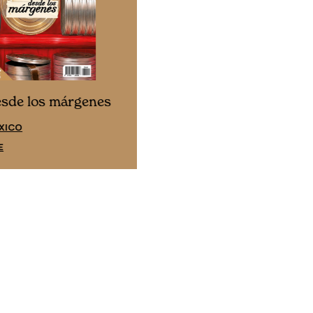
Cine desde los márgene
esde los márgenes
EDICIÓN ESPAÑA
XICO
SUSCRÍBETE
E