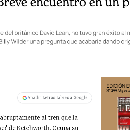
Breve encuentro en un p
e del británico David Lean, no tuvo gran éxito a
illy Wilder una pregunta que acabaría dando orig
EDICIÓN MÉXICO
EDICIÓN 
N° 332 / Agosto 2026
N° 299 / Agost
Añadir Letras Libres a Google
 abruptamente al tren que la
ense? de Ketchworth. Ocupa su