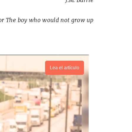
J.M. Barrie
 or The boy who would not grow up
Lea el artículo