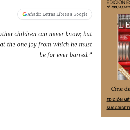
EDICIÓN MÉXICO
EDICIÓN 
N° 332 / Agosto 2026
N° 299 / Agost
Añadir Letras Libres a Google
other children can never know; but
at the one joy from which he must
be for ever barred.”
Cine desde los márgenes
es
Cine d
EDICIÓN ESPAÑA
EDICIÓN MÉ
SUSCRÍBETE
SUSCRÍBET