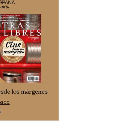
ESPAÑA
EDICIÓN MÉXICO
o 2026
N° 332 / Agosto 2026
Cine desde los márgene
esde los márgenes
EDICIÓN ESPAÑA
XICO
SUSCRÍBETE
E