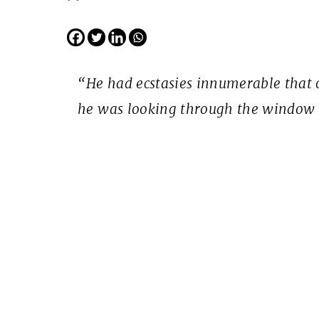
EDICIÓN ESPAÑA
N° 299 / Agosto 2026
“He had ecstasies innumerable that 
he was looking through the window 
Cine desde los márgen
EDICIÓN MÉXICO
SUSCRÍBETE