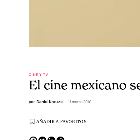
CINE Y TV
El cine mexicano s
por
Daniel Krauze
11 marzo 2010
AÑADIR A FAVORITOS
EDICIÓN ESPAÑA
N° 299 / Agosto 2026