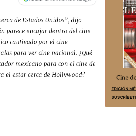
cerca de Estados Unidos”, dijo
én parece encajar dentro del cine
co cautivado por el cine
salas para ver cine nacional. ¿Qué
ectador mexicano para con el cine de
ta el estar cerca de Hollywood?
Cine desde los márgenes
es
Cine d
EDICIÓN ESPAÑA
EDICIÓN MÉ
SUSCRÍBETE
SUSCRÍBET