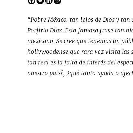
“Pobre México: tan lejos de Dios y tan 
Porfirio Díaz. Esta famosa frase tambi
mexicano. Se cree que tenemos un públi
hollywoodense que rara vez visita las 
tan real es la falta de interés del esp
nuestro país?, ¿qué tanto ayuda o afec
Cine desde los márgen
EDICIÓN MÉXICO
SUSCRÍBETE