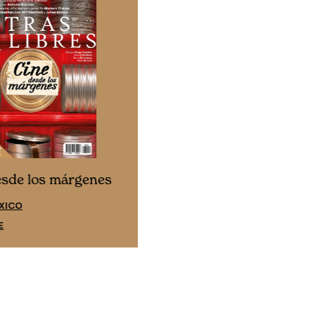
Cine desde los márgene
esde los márgenes
EDICIÓN ESPAÑA
XICO
SUSCRÍBETE
E