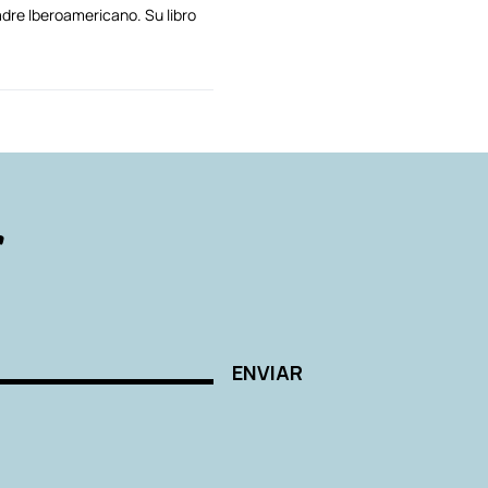
dre Iberoamericano. Su libro
AUTORES
r