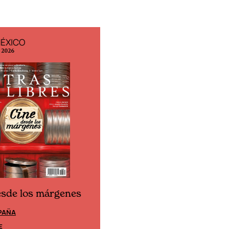
MÉXICO
EDICIÓN ESPAÑA
o 2026
N° 299 / Agosto 2026
esde los márgenes
Cine desde los márgene
PAÑA
EDICIÓN MÉXICO
E
SUSCRÍBETE