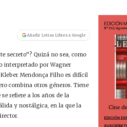
EDICIÓN ESPAÑA
EDICIÓN 
N° 299 / Agosto 2026
N° 332 / Agost
Añadir Letras Libres a Google
nte secreto”? Quizá no sea, como
ico interpretado por Wagner
Kleber Mendonça Filho es difícil
, pero combina otros géneros. Tiene
e refiere a los años de la
álida y nostálgica, en la que la
Cine d
Cine desde los márgenes
rector.
EDICIÓN ES
EDICIÓN MÉXICO
SUSCRÍBET
SUSCRÍBETE