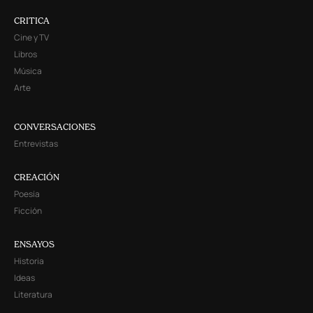
CRITICA
Cine y TV
Libros
Música
Arte
CONVERSACIONES
Entrevistas
CREACIÓN
Poesía
Ficción
ENSAYOS
Historia
Ideas
Literatura