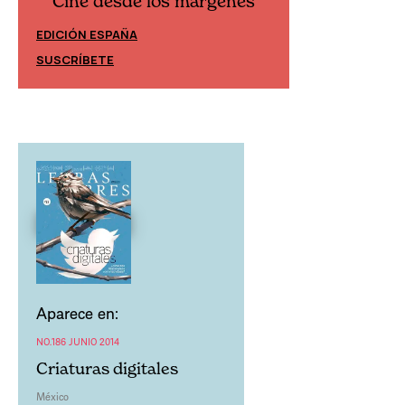
Cine desd
Cine desde los márgenes
EDICIÓN ESPAÑ
EDICIÓN MÉXICO
SUSCRÍBETE
SUSCRÍBETE
Aparece en:
NO.186 JUNIO 2014
Criaturas digitales
México