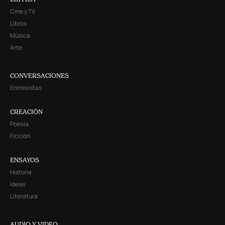
CRITICA
Cine y TV
Libros
Música
Arte
CONVERSACIONES
Entrevistas
CREACIÓN
Poesía
Ficción
ENSAYOS
Historia
Ideas
Literatura