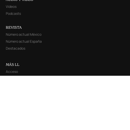
AUDIO Y VIDEO
Videos
Podcasts
REVISTA
Número actual México
Número actual España
Destacados
MÁS LL
Acceso
Suscribirme
Quienes Somos
Nuestros Autores
Contacto