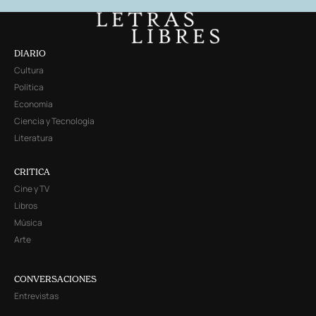
DIARIO
Cultura
Política
Economía
Ciencia y Tecnología
Literatura
CRITICA
Cine y TV
Libros
Música
Arte
CONVERSACIONES
Entrevistas