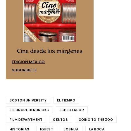
Cine desd
Cine desde los márgenes
EDICIÓN ESPAÑ
EDICIÓN MÉXICO
SUSCRÍBETE
SUSCRÍBETE
BOSTON UNIVERSITY
EL TIEMPO
ELEONORE HENDRICKS
ESPECTADOR
FILM DEPARTMENT
GESTOS
GOING TO THE ZOO
HISTORIAS
IQUEST
JOSHUA
LA BOCA