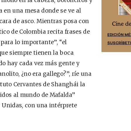
 moño en la cabeza, botoncitos y
pa en una mesa donde se ve al
ara de asco. Mientras posa con
Cine desde los márgenes
es
Cine d
ico de Colombia recita frases de
EDICIÓN ESPAÑA
EDICIÓN MÉ
para lo importante”, “el
SUSCRÍBETE
SUSCRÍBET
que siempre tienen la boca
ndo hay cada vez más gente y
olito, ¿no era gallego?”, ríe una
tituto Cervantes de Shanghái la
nidos al mundo de Mafalda”
 Unidas, con una intérprete