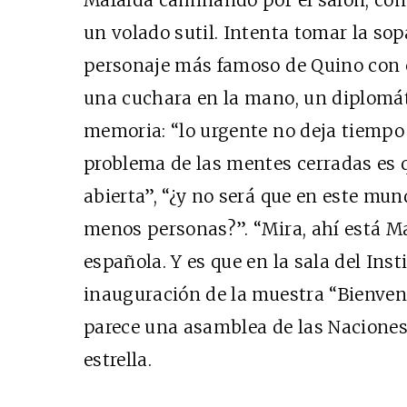
Mafalda caminando por el salón, con
un volado sutil. Intenta tomar la so
personaje más famoso de Quino con c
Cine desde los márgen
una cuchara en la mano, un diplomát
EDICIÓN MÉXICO
memoria: “lo urgente no deja tiempo 
SUSCRÍBETE
problema de las mentes cerradas es 
abierta”, “¿y no será que en este mu
menos personas?”. “Mira, ahí está Man
española. Y es que en la sala del Ins
inauguración de la muestra “Bienve
parece una asamblea de las Naciones
estrella.