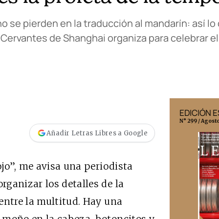
no se pierden en la traducción al mandarín: así l
 Cervantes de Shanghai organiza para celebrar e
EDICIÓN MÉXICO
EDICIÓN 
N° 332 / Agosto 2026
N° 299 / Agost
Añadir Letras Libres a Google
ojo”, me avisa una periodista
ganizar los detalles de la
entre la multitud. Hay una