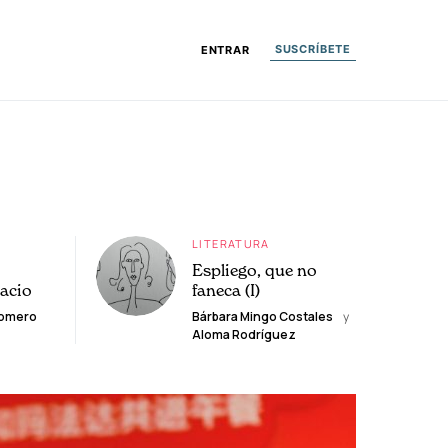
SUSCRÍBETE
ENTRAR
LITERATURA
Espliego, que no
lacio
faneca (I)
Romero
Bárbara Mingo Costales
y
Aloma Rodríguez