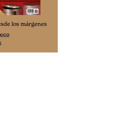
Cine desde los márgene
esde los márgenes
EDICIÓN ESPAÑA
XICO
SUSCRÍBETE
E