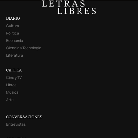
DIARIO
Cultura
Política
Economía
Ciencia y Tecnología
Literatura
CRITICA
Cine y TV
Libros
Música
Arte
CONVERSACIONES
Entrevistas