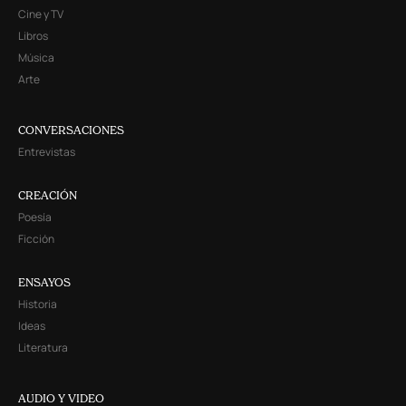
Cine y TV
Libros
Música
Arte
CONVERSACIONES
Entrevistas
CREACIÓN
Poesía
Ficción
ENSAYOS
Historia
Ideas
Literatura
AUDIO Y VIDEO