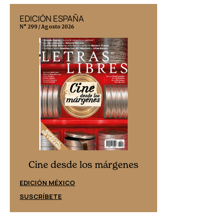
EDICIÓN ESPAÑA
EDICIÓN MÉX
N° 299 / Agosto 2026
N° 332 / Agosto 202
Cine desd
Cine desde los márgenes
EDICIÓN ESPAÑ
EDICIÓN MÉXICO
SUSCRÍBETE
SUSCRÍBETE