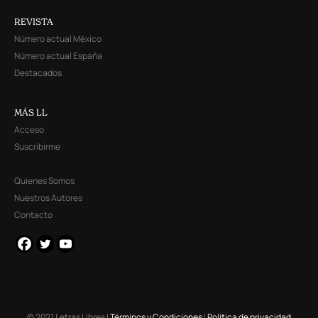
REVISTA
Número actual México
Número actual España
Destacados
MÁS LL
Acceso
Suscribirme
Quienes Somos
Nuestros Autores
Contacto
© 2021 Letras Libres |
Términos y Condiciones
|
Política de privacidad