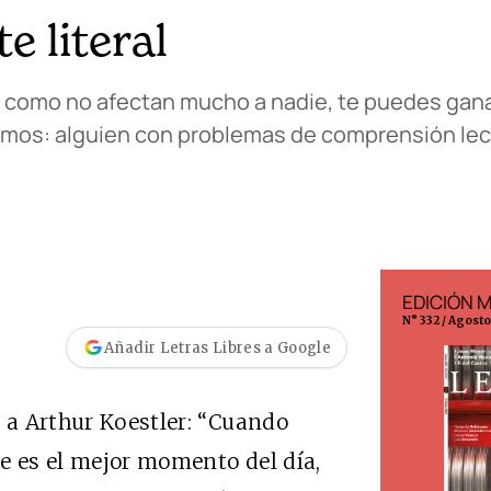
e literal
 como no afectan mucho a nadie, te puedes ganar
imos: alguien con problemas de comprensión le
EDICIÓN ESPAÑA
EDICIÓN 
N° 299 / Agosto 2026
N° 332 / Agost
Añadir Letras Libres a Google
o a Arthur Koestler: “Cuando
e es el mejor momento del día,