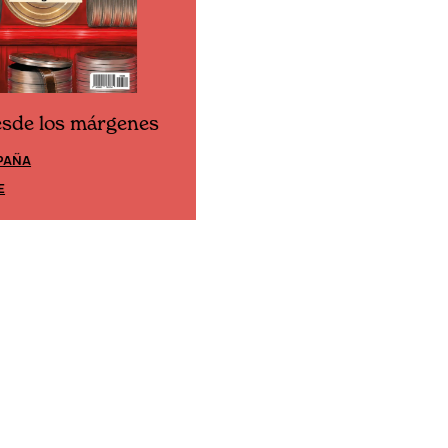
esde los márgenes
Cine desde los márgene
PAÑA
EDICIÓN MÉXICO
E
SUSCRÍBETE