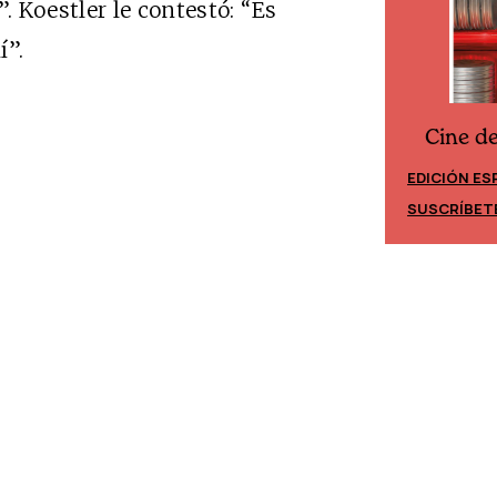
 Koestler le contestó: “Es
í”.
Cine d
Cine desde los márgenes
EDICIÓN ES
EDICIÓN MÉXICO
SUSCRÍBET
SUSCRÍBETE