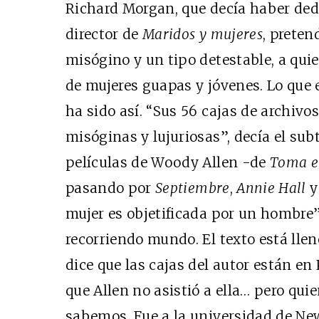
Richard Morgan, que decía haber dedi
director de
Maridos y mujeres
, preten
misógino y un tipo detestable, a quie
de mujeres guapas y jóvenes. Lo que 
ha sido así. “Sus 56 cajas de archivo
misóginas y lujuriosas”, decía el subt
películas de Woody Allen -de
Toma el
pasando por
Septiembre
,
Annie Hall
mujer es objetificada por un hombre”
recorriendo mundo. El texto está llen
dice que las cajas del autor están en
que Allen no asistió a ella… pero qui
sabemos. Fue a la universidad de New