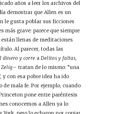
cado años a leer los archivos del
día demostrar que Allen es un
n le gusta poblar sus ficciones
es más grave: parece que siempre
s están llenas de meditaciones
ítulo. Al parecer, todas las
 dinero y corre
a
Delitos y faltas
,
y
Zelig
– tratan de lo mismo: “una
, y con esa pobre idea ha ido
o de mala fe. Por ejemplo, cuando
 Princeton pone entre paréntesis
enes conocemos a Allen ya lo
 York, pero lo echaron por copiar