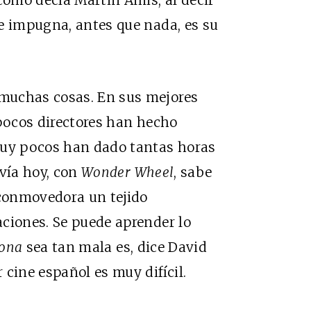
 como decía Martin Amis, al decir
e impugna, antes que nada, es su
muchas cosas. En sus mejores
 pocos directores han hecho
muy pocos han dado tantas horas
avía hoy, con
Wonder Wheel
, sabe
 conmovedora un tejido
ciones. Se puede aprender lo
lona
sea tan mala es, dice David
cine español es muy difícil.