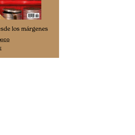
Cine desde los márgene
esde los márgenes
EDICIÓN ESPAÑA
XICO
SUSCRÍBETE
E