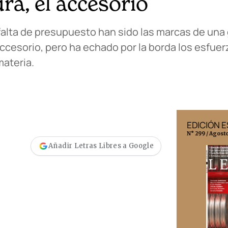
ra, el accesorio
a falta de presupuesto han sido las marcas de una
 accesorio, pero ha echado por la borda los esfue
materia.
EDICIÓN MÉXICO
EDICIÓN 
N° 332 / Agosto 2026
N° 299 / Agost
Añadir Letras Libres a Google