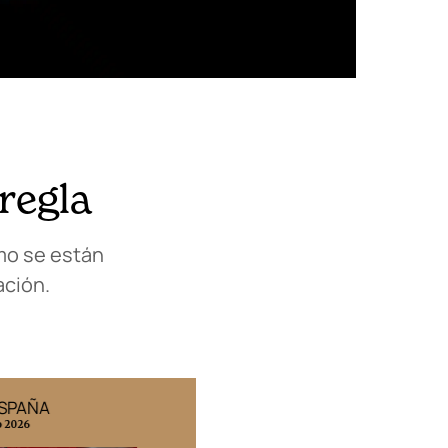
regla
mo se están
ación.
ESPAÑA
EDICIÓN MÉXICO
o 2026
N° 332 / Agosto 2026