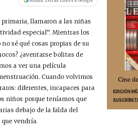
Añadir Letras Libres a Google
primaria, llamaron a las niñas
tividad especial”. Mientras los
 no sé qué cosas propias de su
mocos? ¿aventarse bolitas de
mos a ver una película
a menstruación. Cuando volvimos
Cine desde los márgenes
es
Cine d
aros: diferentes, incapaces para
EDICIÓN ESPAÑA
EDICIÓN MÉ
los niños porque teníamos que
SUSCRÍBETE
SUSCRÍBET
rias debajo de la falda del
 que vendría.