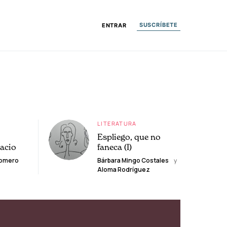
SUSCRÍBETE
ENTRAR
LITERATURA
Espliego, que no
lacio
faneca (I)
Romero
Bárbara Mingo Costales
y
Aloma Rodríguez