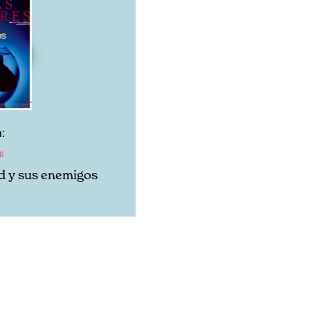
:
6
ad y sus enemigos