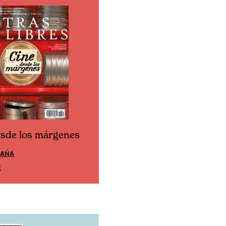
esde los márgenes
Cine desde los márgen
PAÑA
EDICIÓN MÉXICO
E
SUSCRÍBETE