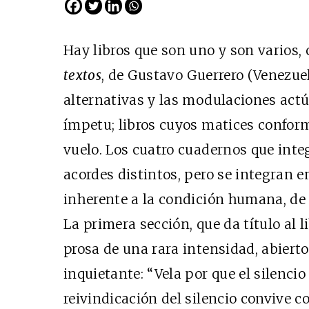
Hay libros que son uno y son varios
textos
, de Gustavo Guerrero (Venezuela
alternativas y las modulaciones actú
ímpetu; libros cuyos matices conform
vuelo. Los cuatro cuadernos que int
acordes distintos, pero se integran e
inherente a la condición humana, de e
La primera sección, que da título al
prosa de una rara intensidad, abiert
inquietante: “Vela por que el silencio s
reivindicación del silencio convive c