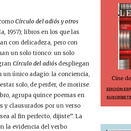
, como
Círculo del adiós y otros
, 1957); libros en los que las
an con delicadeza, pero con
an un solo tronco: un solo
egran
Círculo del adiós
despliegan
n un único adagio: la conciencia,
Cine d
Cine desde los márgenes
star solo, de perder, de morirse.
EDICIÓN ES
EDICIÓN MÉXICO
 libro, agrupa quince poemas en
SUSCRÍBET
SUSCRÍBETE
os y clausurados por un verso
ea al fin perfecto, dijiste”. La
on la evidencia del verbo