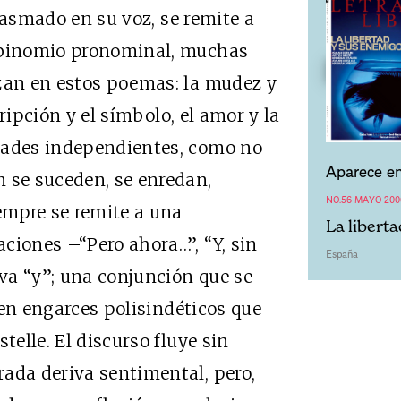
 plasmado en su voz, se remite a
e binomio pronominal, muchas
azan en estos poemas: la mudez y
scripción y el símbolo, el amor y la
dades independientes, como no
Aparece en
 se suceden, se enredan,
NO.56 MAYO 200
iempre se remite a una
La libert
ciones –“Pero ahora…”, “Y, sin
España
va “y”; una conjunción que se
, en engarces polisindéticos que
telle. El discurso fluye sin
ada deriva sentimental, pero,