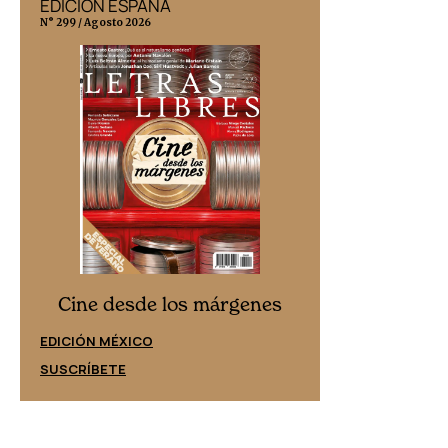
EDICIÓN ESPAÑA
EDICIÓN MÉX
N° 299 / Agosto 2026
N° 332 / Agosto 202
Cine desd
Cine desde los márgenes
EDICIÓN ESPAÑ
EDICIÓN MÉXICO
SUSCRÍBETE
SUSCRÍBETE