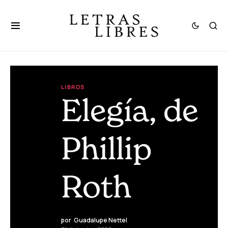
LIBROS
Elegía, de
Phillip
Roth
por
Guadalupe Nettel