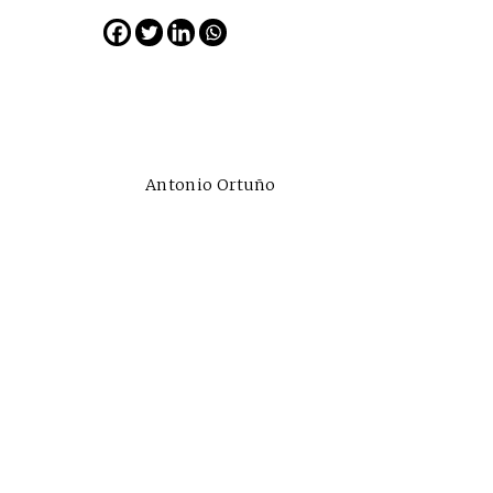
N° 299 / Agosto 2026
Antonio Ortuño
Cine desde los márgene
EDICIÓN MÉXICO
SUSCRÍBETE