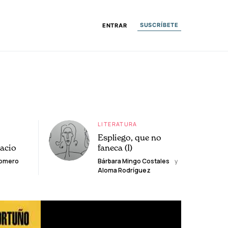
SUSCRÍBETE
ENTRAR
LITERATURA
Espliego, que no
lacio
faneca (I)
Romero
Bárbara Mingo Costales
y
Aloma Rodríguez