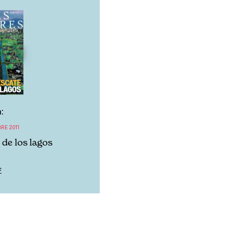
:
RE 2011
 de los lagos
F