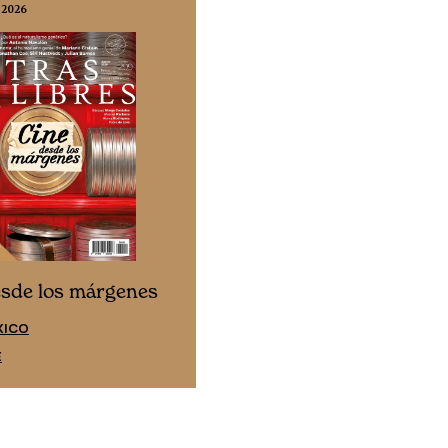
 2026
N° 332 / Agosto 2026
Cine desde los márgen
esde los márgenes
EDICIÓN ESPAÑA
XICO
SUSCRÍBETE
E