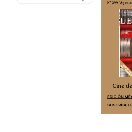
N° 332 / Agosto 2026
N° 299 / Agosto
Cine desde los márgenes
s
Cine d
EDICIÓN ESPAÑA
EDICIÓN MÉ
SUSCRÍBETE
SUSCRÍBET