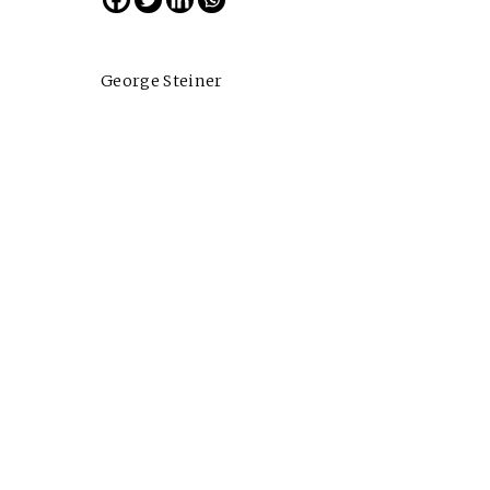
George Steiner
Cine desde los márgene
EDICIÓN MÉXICO
SUSCRÍBETE