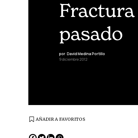
Fractura 
pasado
por
David Medina Portillo
9 diciembre 2012
AÑADIR A FAVORITOS
EDICIÓN ESPAÑA
N° 299 / Agosto 2026