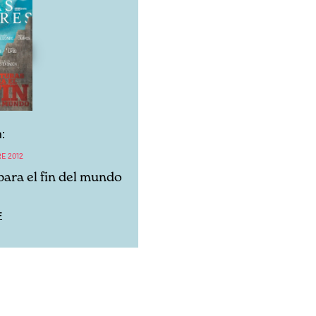
:
E 2012
para el fin del mundo
F