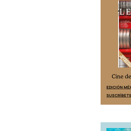
Cine desde los márgenes
s
Cine d
EDICIÓN ESPAÑA
EDICIÓN MÉ
SUSCRÍBETE
SUSCRÍBET