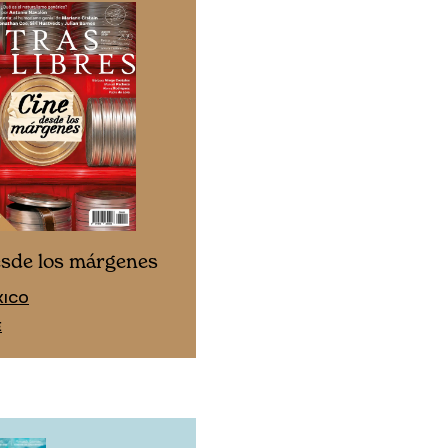
Cine desde los márgen
esde los márgenes
EDICIÓN ESPAÑA
XICO
SUSCRÍBETE
E