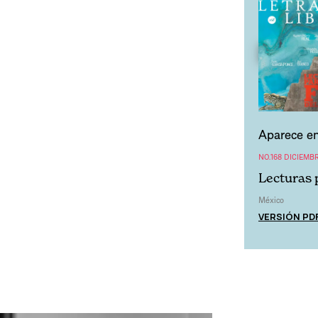
Aparece en
NO.168 DICIEMBR
Lecturas 
México
VERSIÓN PD
.