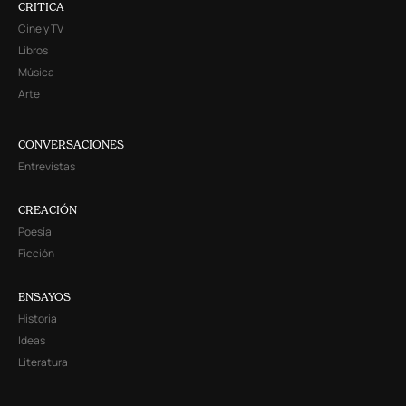
CRITICA
Cine y TV
Libros
Música
Arte
CONVERSACIONES
Entrevistas
CREACIÓN
Poesía
Ficción
ENSAYOS
Historia
Ideas
Literatura