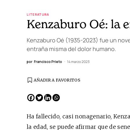
LITERATURA
Kenzaburo Oé: la 
Kenzaburo Oé (1935-2023) fue un novel
entraña misma del dolor humano.
por
Francisco Prieto
14 marzo 2023
AÑADIR A FAVORITOS
EDICIÓN ESPAÑA
N° 299 / Agosto 2026
Ha fallecido, casi nonagenario, Ken
la edad, se puede afirmar que de sen