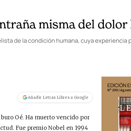
entraña misma del dolo
ista de la condición humana, cuya experiencia p
EDICIÓN MÉXICO
EDICIÓN 
N° 332 / Agosto 2026
N° 299 / Agost
Añadir Letras Libres a Google
zaburo Oé. Ha muerto vencido por
ectud. Fue premio Nobel en 1994