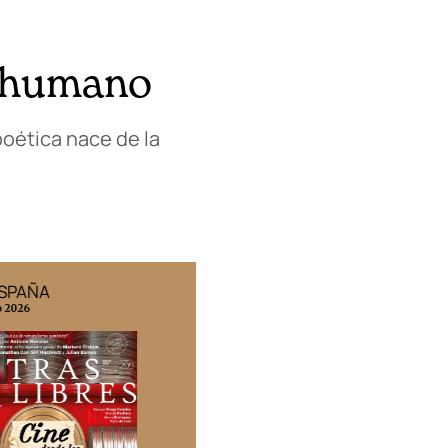
r humano
oética nace de la
ESPAÑA
EDICIÓN MÉXICO
o 2026
N° 332 / Agosto 2026