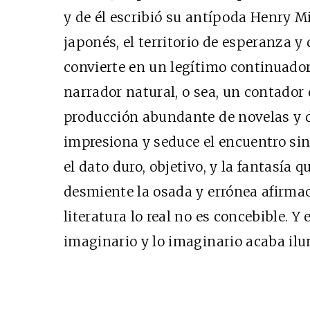
y de él escribió su antípoda Henry 
japonés, el territorio de esperanza y
convierte en un legítimo continuador
narrador natural, o sea, un contador 
Cine desde los márgen
producción abundante de novelas y d
EDICIÓN MÉXICO
impresiona y seduce el encuentro sin 
SUSCRÍBETE
el dato duro, objetivo, y la fantasía q
desmiente la osada y errónea afirmac
literatura lo real no es concebible. Y 
imaginario y lo imaginario acaba ilu