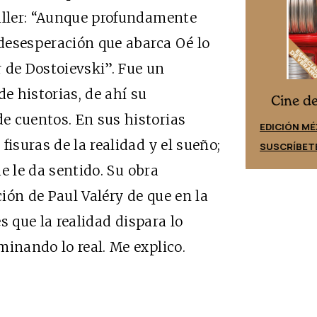
Miller: “Aunque profundamente
 desesperación que abarca Oé lo
 de Dostoievski”. Fue un
de historias, de ahí su
Cine desde los márgenes
es
Cine d
e cuentos. En sus historias
EDICIÓN ESPAÑA
EDICIÓN MÉ
fisuras de la realidad y el sueño;
SUSCRÍBETE
SUSCRÍBET
ue le da sentido. Su obra
ión de Paul Valéry de que en la
es que la realidad dispara lo
minando lo real. Me explico.