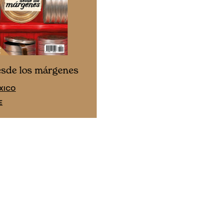
Cine desde los márgene
esde los márgenes
EDICIÓN ESPAÑA
XICO
SUSCRÍBETE
E