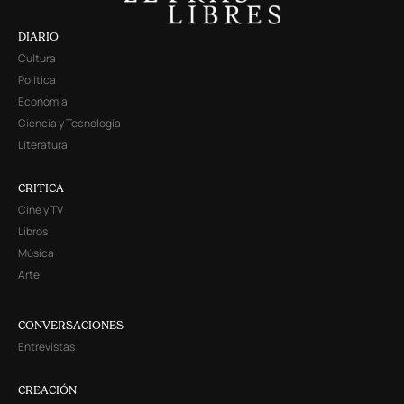
DIARIO
Cultura
Política
Economía
Ciencia y Tecnología
Literatura
CRITICA
Cine y TV
Libros
Música
Arte
CONVERSACIONES
Entrevistas
CREACIÓN