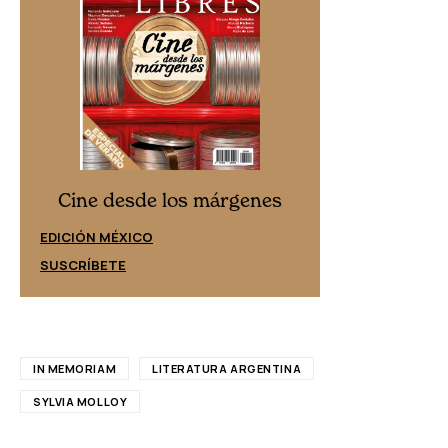
Cine desd
Cine desde los márgenes
EDICIÓN ESPAÑ
EDICIÓN MÉXICO
SUSCRÍBETE
SUSCRÍBETE
IN MEMORIAM
LITERATURA ARGENTINA
SYLVIA MOLLOY